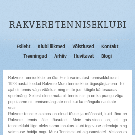
RAKVERE TENNISEKLUBI
Esileht
Klubi liikmed
Võistlused
Kontakt
Treeningud
Arhiiv
Huvitavat
Blogi
Rakvere Tenniseklubi on üks Eesti vanimatest tenniseklubidest
1923.aastal loodud Rakvere Muru-tenniseklubi õigusjärglasena. Tol
ajal oli tennis väga väärikas ning mitte just kõigile kättesaadav
sportmäng. Sellest olene-mata oli tennis siis ja on ka praegu väga
populaarne nii tennisemängijate endi kui ka mänguilu nautijate
seas.
Rakvere tennise ajaloos on olnud tõuse ja mõõnasid, kuid täna on
Rakvere tennis jälle tõusuteel. Meie mis-sioon on, et iga
tenniseklubi liige oleks sama innukas klubi tegevuse edendaja ning
vaimsuse hoidja nagu Muru-Tenniseklubi algusaastatel. Visiooniks