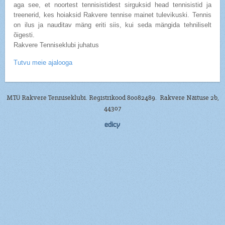
aga see, et noortest tennisistidest sirguksid head tennisistid ja
treenerid, kes hoiaksid Rakvere tennise mainet tulevikuski.
Tennis
on ilus ja nauditav mäng eriti siis, kui seda mängida tehniliselt
õigesti.
Rakvere Tenniseklubi juhatus
Tutvu meie ajalooga
MTÜ Rakvere Tenniseklubi. Registrikood 80082489. Rakvere Näituse 2b,
44307